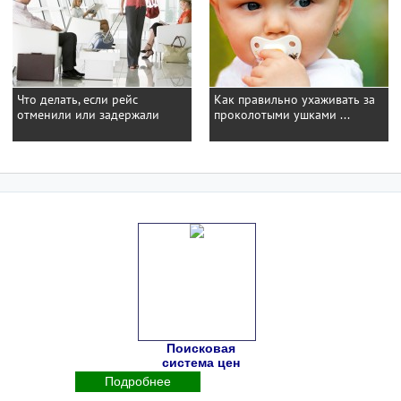
Что делать, если рейс
Как правильно ухаживать за
отменили или задержали
проколотыми ушками ...
Поисковая
система цен
Подробнее