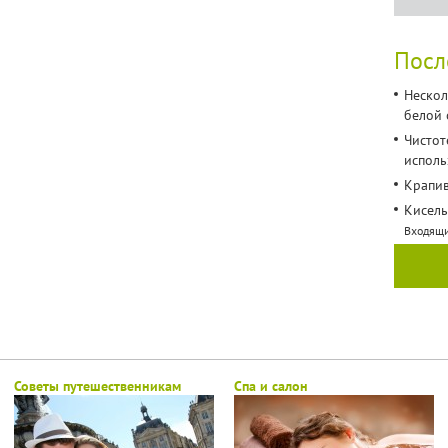
Посл
Нескол
белой
Чистот
исполь
Крапив
Кисель
Входящ
Советы путешественникам
Спа и cалон