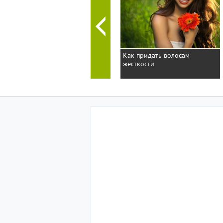
Как придать волосам
жесткости